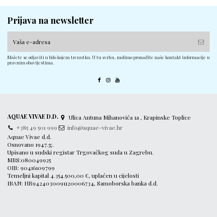
Prijava na newsletter
Možete se odjaviti u bilo kojem trenutku. U tu svrhu, molimo pronađite naše kontakt informacije u
pravnim obavijestima.
AQUAE VIVAE D.D.
Ulica Antuna Mihanovića 1a , Krapinske Toplice
+385 49 501 999
info@aquae-vivae.hr
Aquae Vivae d.d.
Osnovano 1947.g.
Upisano u sudski registar Trgovačkog suda u Zagrebu.
MBS:080049925
OIB: 90416109799
Temeljni kapital 4.354.500,00 €, uplaćen u cijelosti
IBAN: HR9424030091120006734, Samoborska banka d.d.