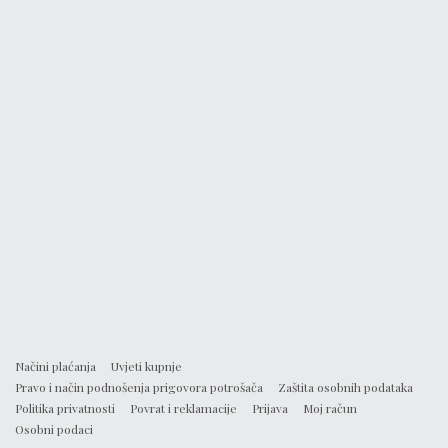
Načini plaćanja
Uvjeti kupnje
Pravo i način podnošenja prigovora potrošača
Zaštita osobnih podataka
Politika privatnosti
Povrat i reklamacije
Prijava
Moj račun
Osobni podaci