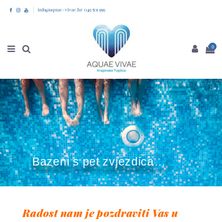
info@aquae-vivae.hr 049 501 999
0
Bazeni s pet zvjezdica…
Radost nam je pozdraviti Vas u