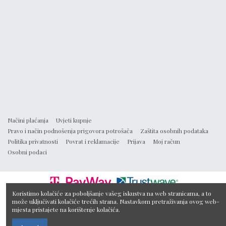
Načini plaćanja
Uvjeti kupnje
Pravo i način podnošenja prigovora potrošača
Zaštita osobnih podataka
Politika privatnosti
Povrat i reklamacije
Prijava
Moj račun
Osobni podaci
Koristimo kolačiće za poboljšanje vašeg iskustva na web stranicama, a to
može uključivati kolačiće trećih strana. Nastavkom pretraživanja ovog web-
mjesta pristajete na korištenje kolačića.
Udaljenost do Aquae Vivae