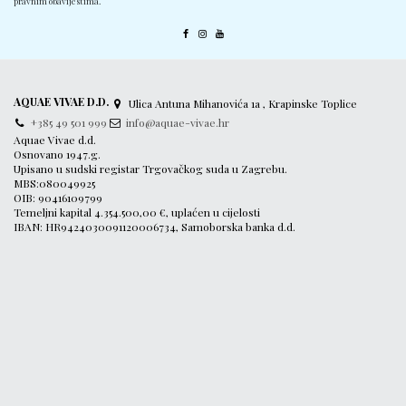
pravnim obavijestima.
AQUAE VIVAE D.D.
Ulica Antuna Mihanovića 1a , Krapinske Toplice
+385 49 501 999
info@aquae-vivae.hr
Aquae Vivae d.d.
Osnovano 1947.g.
Upisano u sudski registar Trgovačkog suda u Zagrebu.
MBS:080049925
OIB: 90416109799
Temeljni kapital 4.354.500,00 €, uplaćen u cijelosti
IBAN: HR9424030091120006734, Samoborska banka d.d.